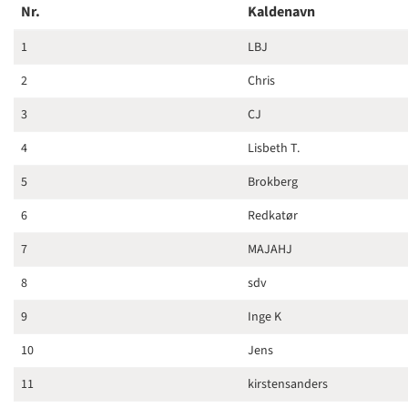
Nr.
Kaldenavn
1
LBJ
2
Chris
3
CJ
4
Lisbeth T.
5
Brokberg
6
Redkatør
7
MAJAHJ
8
sdv
9
Inge K
10
Jens
11
kirstensanders