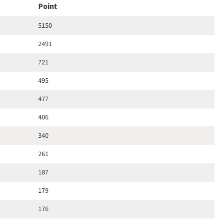
Point
5150
2491
721
495
477
406
340
261
187
179
176