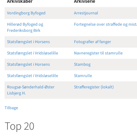
Arkivskaber
Arkivserie
Vordingborg Byfoged
Arrestjournal
Hillerød Byfoged og
Fortegnelse over straffede og mis
Frederiksborg Birk
Statsfængslet i Horsens
Fotografier af fanger
Statsfængslet i Vridsløselille
Navneregister til stamrulle
Statsfængslet i Horsens
Stambog
Statsfængslet i Vridsløselille
Stamrulle
Rougsø-Sønderhald-Øster
Strafferegister (lokalt)
Lisbjerg H.
Tilbage
Top 20