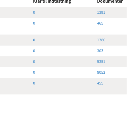
Klar til indtastning
Dokumenter
0
1391
0
465
0
1380
0
303
0
5351
0
8052
0
455