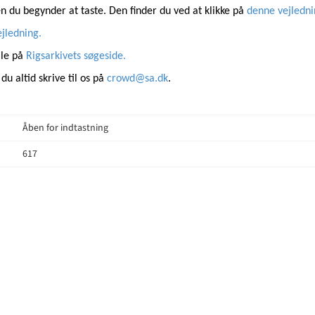
den du begynder at taste. Den finder du ved at klikke på
denne vejledni
jledning.
lle på
Rigsarkivets søgeside.
 du altid skrive til os på
crowd@sa.dk
.
Åben for indtastning
617