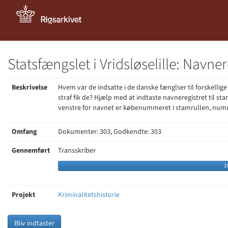
Statsfængslet i Vridsløselille: Navner
Beskrivelse
Hvem var de indsatte i de danske fænglser til forskellige
straf fik de? Hjælp med at indtaste navneregistret til sta
venstre for navnet er købenummeret i stamrullen, num
Omfang
Dokumenter: 303, Godkendte: 303
Gennemført
Transskriber
1
Projekt
Kriminalitetshistorie
Bliv indtaster