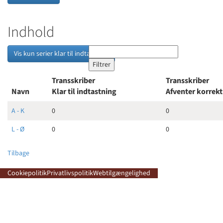
Indhold
Vis kun serier klar til indtastning
Transskriber
Transskriber
Navn
Klar til indtastning
Afventer korrek
A - K
0
0
L - Ø
0
0
Tilbage
Cookiepolitik
Privatlivspolitik
Webtilgængelighed