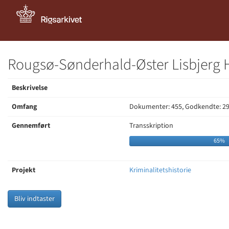
Rougsø-Sønderhald-Øster Lisbjerg H.:
Beskrivelse
Omfang
Dokumenter: 455, Godkendte: 2
Gennemført
Transskription
65%
Projekt
Kriminalitetshistorie
Bliv indtaster