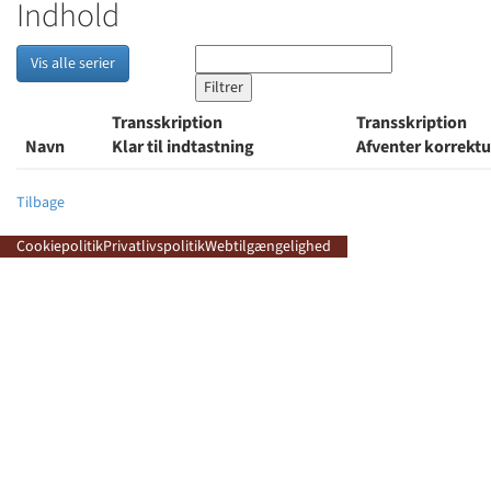
Indhold
Vis alle serier
Transskription
Transskription
Navn
Klar til indtastning
Afventer korrekt
Tilbage
Cookiepolitik
Privatlivspolitik
Webtilgængelighed