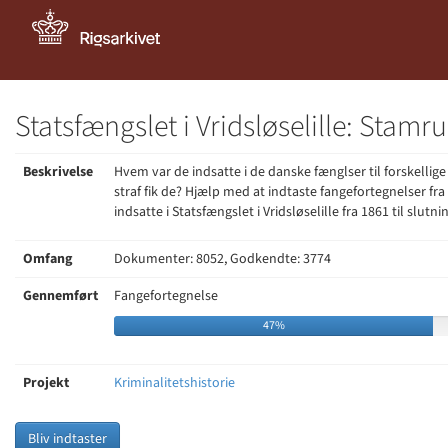
Statsfængslet i Vridsløselille: Stamru
Beskrivelse
Hvem var de indsatte i de danske fænglser til forskellige
straf fik de? Hjælp med at indtaste fangefortegnelser f
indsatte i Statsfængslet i Vridsløselille fra 1861 til slutni
Omfang
Dokumenter: 8052, Godkendte: 3774
Gennemført
Fangefortegnelse
47%
Projekt
Kriminalitetshistorie
Bliv indtaster