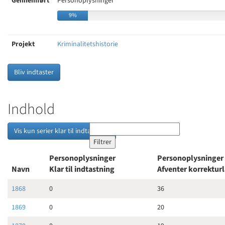
Gennemført
Personoplysninger
9%
Projekt
Kriminalitetshistorie
Bliv indtaster
Indhold
Vis kun serier klar til indtastning
Personoplysninger
Personoplysninger
Navn
Klar til indtastning
Afventer korrektur
1868
0
36
1869
0
20