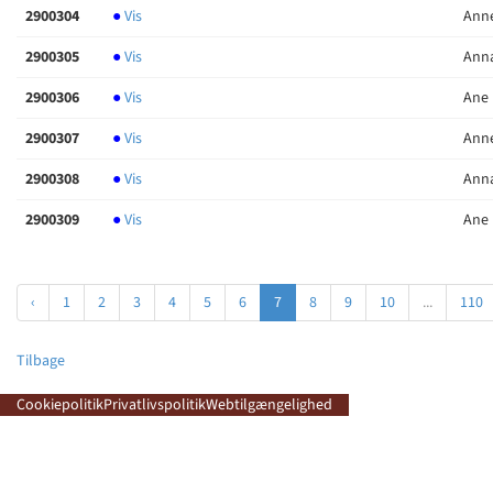
2900304
●
Vis
Anne
2900305
●
Vis
Anna
2900306
●
Vis
Ane 
2900307
●
Vis
Anne
2900308
●
Vis
Anna
2900309
●
Vis
Ane 
‹
1
2
3
4
5
6
7
8
9
10
...
110
Tilbage
Cookiepolitik
Privatlivspolitik
Webtilgængelighed