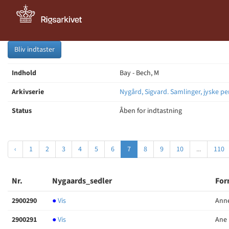
Bliv indtaster
Indhold
Bay - Bech, M
Arkivserie
Nygård, Sigvard. Samlinger, jyske pe
Status
Åben for indtastning
‹
1
2
3
4
5
6
7
8
9
10
...
110
Nr.
Nygaards_sedler
For
2900290
●
Vis
Anne
2900291
●
Vis
Ane 