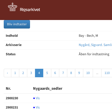
Bliv indtaster
Indhold
Bay - Bech, M
Arkivserie
Nygård, Sigvard. Samli
Status
Åben for indtastning
‹
1
2
3
4
5
6
7
8
9
10
...
110
Nr.
Nygaards_sedler
2900230
●
Vis
2900231
●
Vis