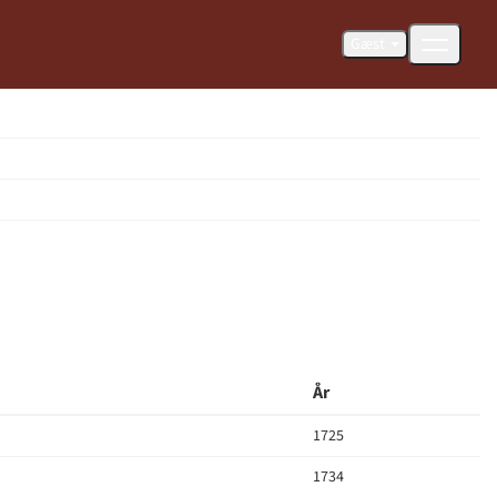
Gæst
År
1725
1734