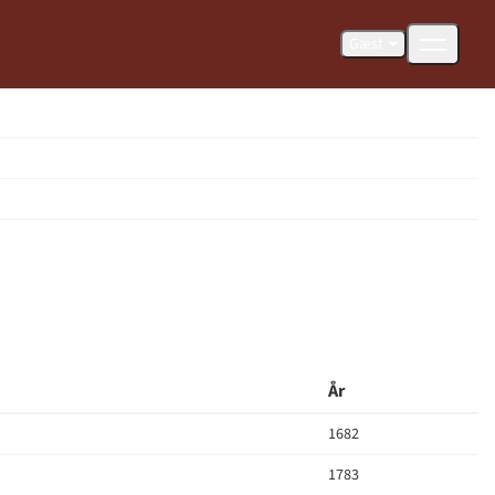
Gæst
År
1682
1783