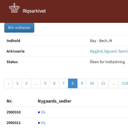
Bliv indtaster
Indhold
Bay - Bech, M
Arkivserie
Nygård, Sigvard. Samli
Status
Åben for indtastning
‹
1
2
...
5
6
7
8
9
10
11
...
110
Nr.
Nygaards_sedler
2900310
●
Vis
2900311
●
Vis