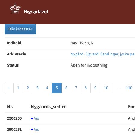
Bliv indtaster
Indhold
Bay - Bech, M
Arkivserie
Nygård, Sigvard. Samlinger, jyske pe
Status
Åben for indtastning
‹
1
2
3
4
5
6
7
8
9
10
...
110
Nr.
Nygaards_sedler
For
2900250
●
Vis
And
2900251
●
Vis
And