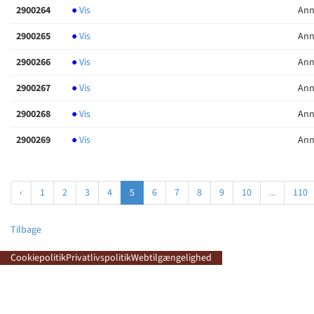
2900264
●
Vis
Ann
2900265
●
Vis
Ann
2900266
●
Vis
Ann
2900267
●
Vis
Ann
2900268
●
Vis
Ann
2900269
●
Vis
Ann
‹
1
2
3
4
5
6
7
8
9
10
...
110
Tilbage
Cookiepolitik
Privatlivspolitik
Webtilgængelighed