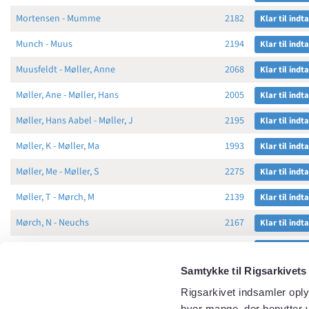
Mortensen - Mumme
2182
Klar til indt
Munch - Muus
2194
Klar til indt
Muusfeldt - Møller, Anne
2068
Klar til indt
Møller, Ane - Møller, Hans
2005
Klar til indt
Møller, Hans Aabel - Møller, J
2195
Klar til indt
Møller, K - Møller, Ma
1993
Klar til indt
Møller, Me - Møller, S
2275
Klar til indt
Møller, T - Mørch, M
2139
Klar til indt
Mørch, N - Neuchs
2167
Klar til indt
Neucrantz - Nielsen, J
2109
Klar til indt
Samtykke til Rigsarkivets
Nielsen, K - Niim
2049
Klar til indt
Rigsarkivet indsamler oply
Nikkelsen - Nortvig
2102
Klar til indt
hvor mange, der benytter v