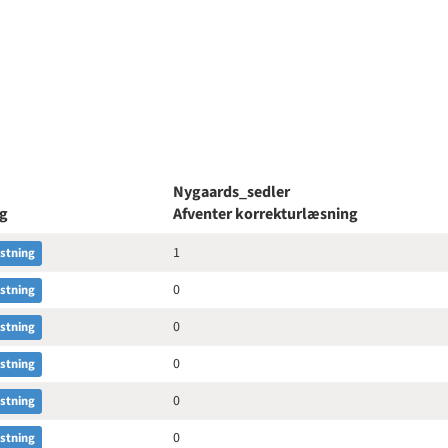
Nygaards_sedler
ng
Afventer korrekturlæsning
1
astning
0
astning
0
astning
0
astning
0
astning
0
astning