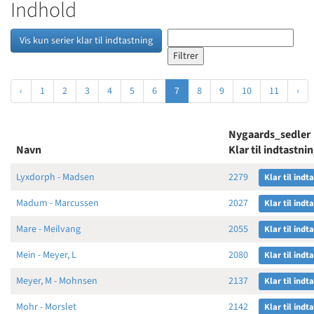
Indhold
Vis kun serier klar til indtastning
‹
1
2
3
4
5
6
7
8
9
10
11
›
Nygaards_sedler
Navn
Klar til indtastni
Lyxdorph - Madsen
2279
Klar til indt
Madum - Marcussen
2027
Klar til indt
Mare - Meilvang
2055
Klar til indt
Mein - Meyer, L
2080
Klar til indt
Meyer, M - Mohnsen
2137
Klar til indt
Mohr - Morslet
2142
Klar til indt