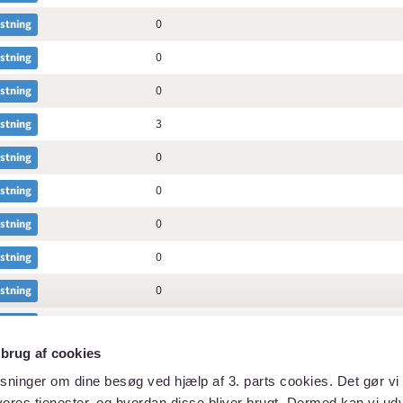
0
astning
0
astning
0
astning
3
astning
0
astning
0
astning
0
astning
0
astning
0
astning
0
astning
 brug af cookies
0
astning
sninger om dine besøg ved hjælp af 3. parts cookies. Det gør vi 
0
astning
ores tjenester, og hvordan disse bliver brugt. Dermed kan vi udv