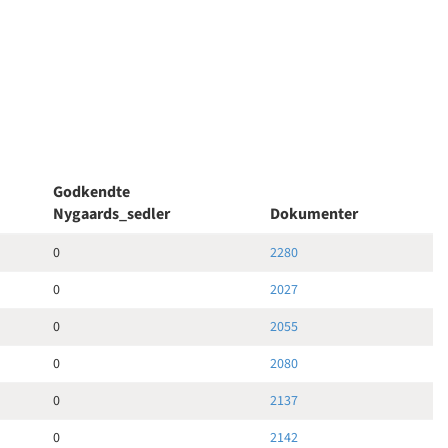
Godkendte
Nygaards_sedler
Dokumenter
0
2280
0
2027
0
2055
0
2080
0
2137
0
2142