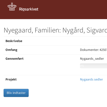
Nyegaard, Familien: Nygård, Sigvard
Beskrivelse
Omfang
Dokumenter: 42507
Gennemført
Nygaards_sedler
0%
Projekt
Nygaards sedler
Bliv indtaster