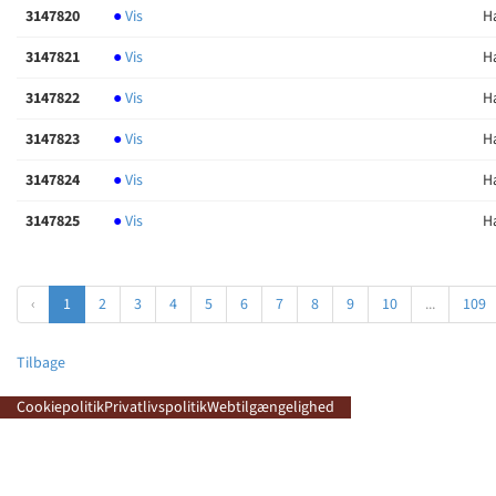
3147820
●
Vis
H
3147821
●
Vis
H
3147822
●
Vis
H
3147823
●
Vis
H
3147824
●
Vis
H
3147825
●
Vis
H
‹
1
2
3
4
5
6
7
8
9
10
...
109
Tilbage
Cookiepolitik
Privatlivspolitik
Webtilgængelighed