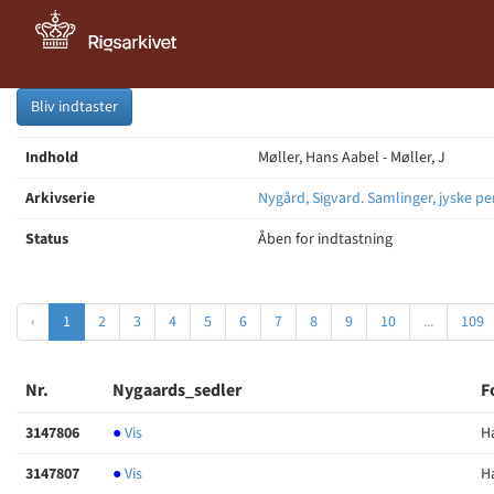
Bliv indtaster
Indhold
Møller, Hans Aabel - Møller, J
Arkivserie
Nygård, Sigvard. Samlinger, jyske pe
Status
Åben for indtastning
‹
1
2
3
4
5
6
7
8
9
10
...
109
Nr.
Nygaards_sedler
F
3147806
●
Vis
H
3147807
●
Vis
H