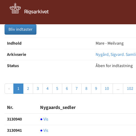
Bliv indtaster
Indhold
Mare - Meilvang
Arkivserie
Nygård, Sigvard. Samli
Status
Åben for indtastning
‹
1
2
3
4
5
6
7
8
9
10
...
102
Nr.
Nygaards_sedler
3130940
●
Vis
3130941
●
Vis