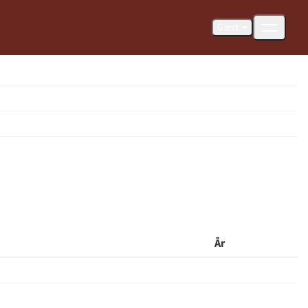
Gæst
År