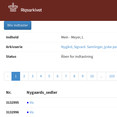
Bliv indtaster
Indhold
Mein - Meyer, L
Arkivserie
Nygård, Sigvard. Samlinger, jyske pe
Status
Åben for indtastning
‹
1
2
3
4
5
6
7
8
9
10
...
103
Nr.
Nygaards_sedler
3132995
●
Vis
3132996
●
Vis