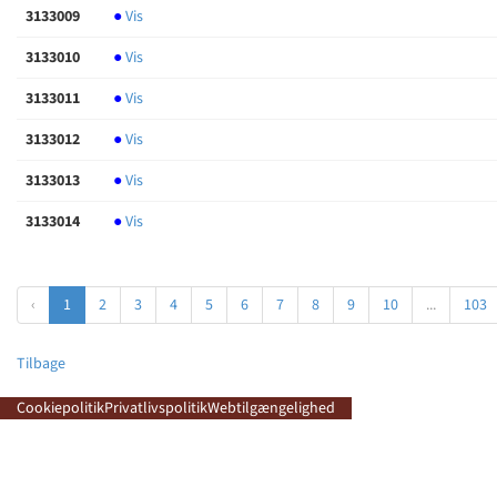
3133009
●
Vis
3133010
●
Vis
3133011
●
Vis
3133012
●
Vis
3133013
●
Vis
3133014
●
Vis
‹
1
2
3
4
5
6
7
8
9
10
...
103
Tilbage
Cookiepolitik
Privatlivspolitik
Webtilgængelighed