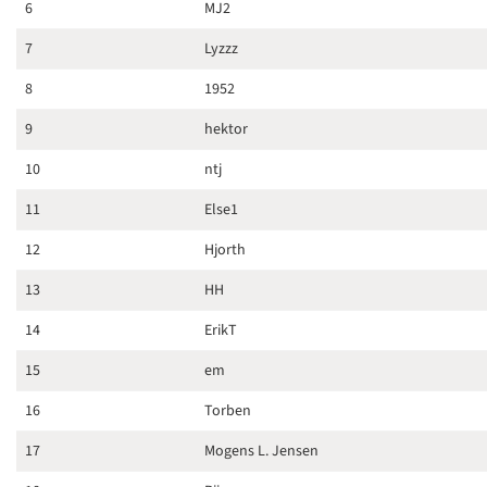
6
MJ2
7
Lyzzz
8
1952
9
hektor
10
ntj
11
Else1
12
Hjorth
13
HH
14
ErikT
15
em
16
Torben
17
Mogens L. Jensen