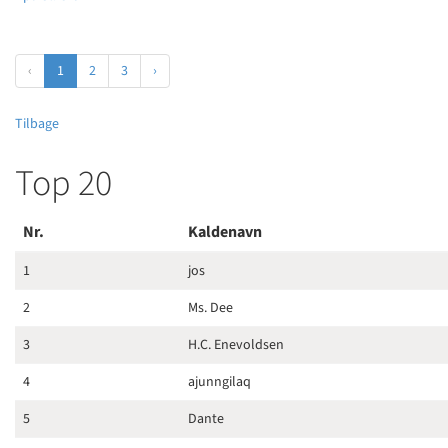
‹
1
2
3
›
Tilbage
Top 20
Nr.
Kaldenavn
1
jos
2
Ms. Dee
3
H.C. Enevoldsen
4
ajunngilaq
5
Dante