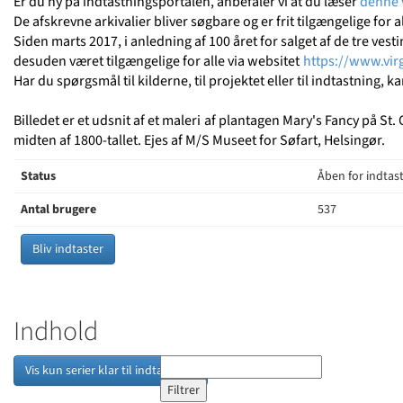
Er du ny på indtastningsportalen, anbefaler vi at du læser
denne 
De afskrevne arkivalier bliver søgbare og er frit tilgængelige for a
Siden marts 2017, i anledning af 100 året for salget af de tre ves
desuden været tilgængelige for alle via websitet
https://www.virg
Har du spørgsmål til kilderne, til projektet eller til indtastning, ka
Billedet er et udsnit af et maleri
af plantagen Mary's Fancy på St. 
midten af 1800-tallet. Ejes af M/S Museet for Søfart, Helsingør.
Status
Åben for indtas
Antal brugere
537
Bliv indtaster
Indhold
Vis kun serier klar til indtastning