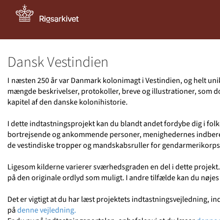
Dansk Vestindien
I
næsten 250 år var Danmark kolonimagt i Vestindien, og helt unik
mængde beskrivelser, protokoller, breve og illustrationer, som d
kapitel af den danske kolonihistorie.
I dette indtastningsprojekt kan du blandt andet fordybe dig i folk
bortrejsende og ankommende personer, menighedernes indberetn
de vestindiske tropper og mandskabsruller for gendarmerikorps
Ligesom kilderne varierer sværhedsgraden en del i dette projekt. N
på den originale ordlyd som muligt. I andre tilfælde kan du nøje
Det er vigtigt at du har læst projektets indtastningsvejledning, i
på
denne vejledning.