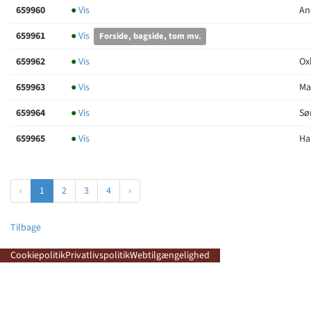
659960
●
Vis
An
659961
●
Vis
Forside, bagside, tom mv.
659962
●
Vis
Ox
659963
●
Vis
Mal
659964
●
Vis
Sø
659965
●
Vis
Ha
‹
1
2
3
4
›
Tilbage
Cookiepolitik
Privatlivspolitik
Webtilgængelighed