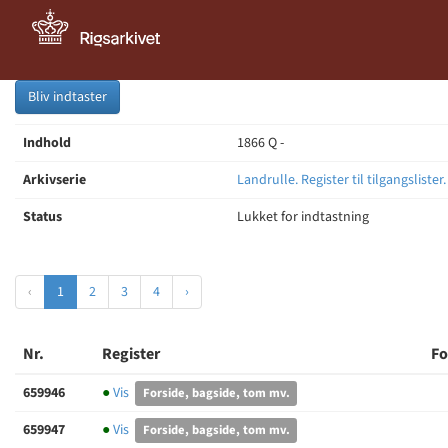
Bliv indtaster
Indhold
1866 Q -
Arkivserie
Landrulle. Register til tilgangslister
Status
Lukket for indtastning
‹
1
2
3
4
›
Nr.
Register
Fo
659946
●
Vis
Forside, bagside, tom mv.
659947
●
Vis
Forside, bagside, tom mv.