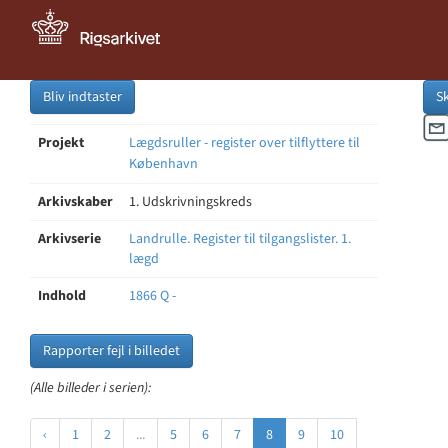
Bliv indtaster
S
Projekt
Lægdsruller - register over tilflyttere til
København
Arkivskaber
1. Udskrivningskreds
Arkivserie
Landrulle. Register til tilgangslister. 1.
lægd
Indhold
1866 Q -
Rapporter fejl i billedet
(Alle billeder i serien):
‹
1
2
...
5
6
7
8
9
10