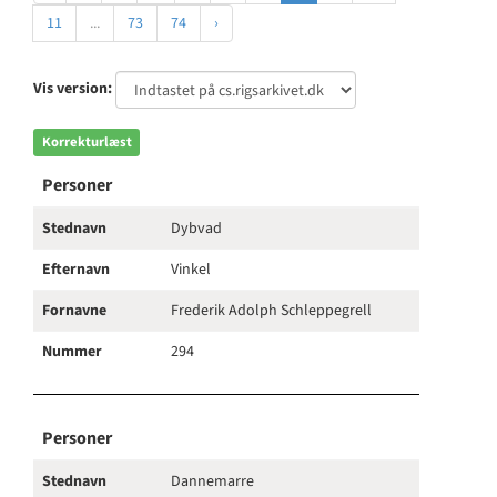
11
...
73
74
›
Vis version:
Korrekturlæst
Personer
Stednavn
Dybvad
Efternavn
Vinkel
Fornavne
Frederik Adolph Schleppegrell
Nummer
294
Personer
Stednavn
Dannemarre