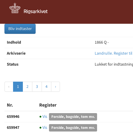
Bliv indtaster
Indhold
1866 Q -
Arkivserie
Landrulle. Register til
Status
Lukket for indtastnin
‹
1
2
3
4
›
Nr.
Register
659946
●
Vis
Forside, bagside, tom mv.
659947
●
Vis
Forside, bagside, tom mv.