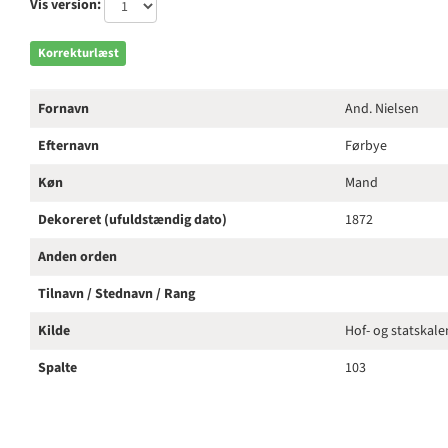
Vis version:
Korrekturlæst
Fornavn
And. Nielsen
Efternavn
Førbye
Køn
Mand
Dekoreret (ufuldstændig dato)
1872
Anden orden
Tilnavn / Stednavn / Rang
Kilde
Hof- og statskal
Spalte
103