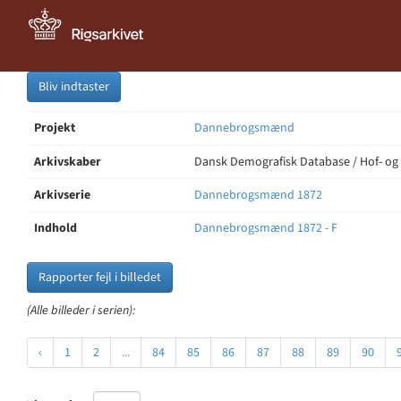
Bliv indtaster
Projekt
Dannebrogsmænd
Arkivskaber
Dansk Demografisk Database / Hof- og
Arkivserie
Dannebrogsmænd 1872
Indhold
Dannebrogsmænd 1872 - F
Rapporter fejl i billedet
(Alle billeder i serien):
‹
1
2
...
84
85
86
87
88
89
90