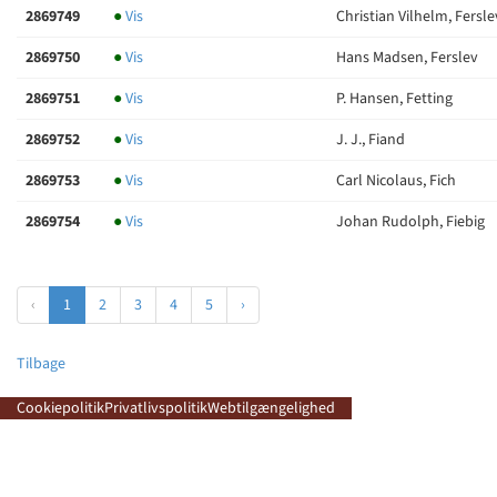
2869749
●
Vis
Christian Vilhelm, Fersle
2869750
●
Vis
Hans Madsen, Ferslev
2869751
●
Vis
P. Hansen, Fetting
2869752
●
Vis
J. J., Fiand
2869753
●
Vis
Carl Nicolaus, Fich
2869754
●
Vis
Johan Rudolph, Fiebig
‹
1
2
3
4
5
›
Tilbage
Cookiepolitik
Privatlivspolitik
Webtilgængelighed