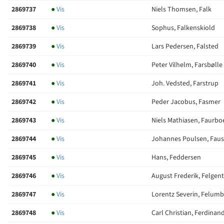
2869737
●
Vis
Niels Thomsen, Falk
2869738
●
Vis
Sophus, Falkenskiold
2869739
●
Vis
Lars Pedersen, Falsted
2869740
●
Vis
Peter Vilhelm, Farsbølle
2869741
●
Vis
Joh. Vedsted, Farstrup
2869742
●
Vis
Peder Jacobus, Fasmer
2869743
●
Vis
Niels Mathiasen, Faurbo
2869744
●
Vis
Johannes Poulsen, Faus
2869745
●
Vis
Hans, Feddersen
2869746
●
Vis
August Frederik, Felgent
2869747
●
Vis
Lorentz Severin, Felumb
2869748
●
Vis
Carl Christian, Ferdinan