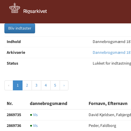
Bliv indtaster
Indhold
Dannebrogsmænd 187
Arkivserie
Dannebrogsmænd 18
Status
Lukket for indtastnin
‹
1
2
3
4
5
›
Nr.
dannebrogsmænd
Fornavn, Efternavn
2869735
●
Vis
David Kjeldsen, Fabjerg
2869736
●
Vis
Peder, Faldborg