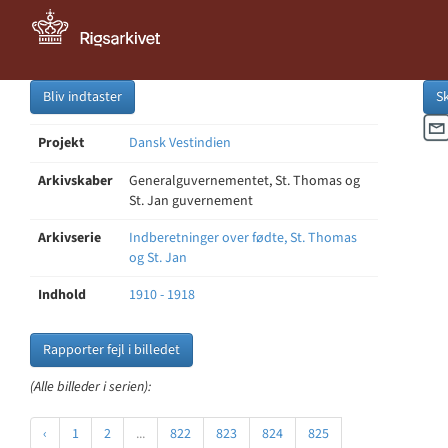
Bliv indtaster
S
Projekt
Dansk Vestindien
Arkivskaber
Generalguvernementet, St. Thomas og
St. Jan guvernement
Arkivserie
Indberetninger over fødte, St. Thomas
og St. Jan
Indhold
1910 - 1918
Rapporter fejl i billedet
(Alle billeder i serien):
‹
1
2
...
822
823
824
825