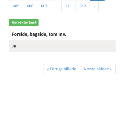
605
606
607
...
611
612
›
Korrekturlæst
Forside, bagside, tom mv.
Ja
« Forrige billede
Næste billede »