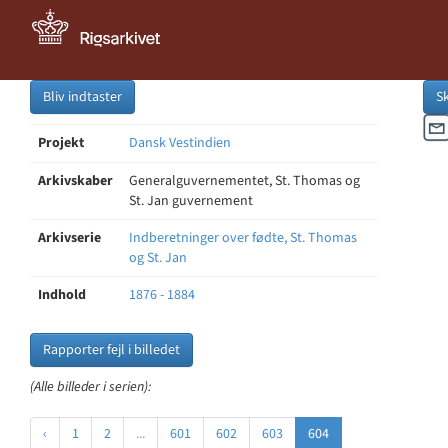
Bliv indtaster
S
Projekt
Dansk Vestindien
Arkivskaber
Generalguvernementet, St. Thomas og
St. Jan guvernement
Arkivserie
Indberetninger over fødte, St. Thomas
og St. Jan
Indhold
1876 - 1884
Rapporter fejl i billedet
(Alle billeder i serien):
‹
1
2
...
601
602
603
604