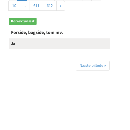
10
...
611
612
›
Korrekturlæst
Forside, bagside, tom mv.
Ja
Næste billede »