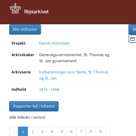
Bliv indtaster
S
Projekt
Dansk Vestindien
Arkivskaber
Generalguvernementet, St. Thomas og
St. Jan guvernement
Arkivserie
Indberetninger over fødte, St. Thomas
og St. Jan
Indhold
1876 - 1884
Rapporter fejl i billedet
(Alle billeder i serien):
‹
1
2
3
4
5
6
7
8
9