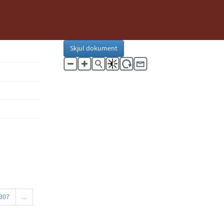
Skjul dokument
307
...