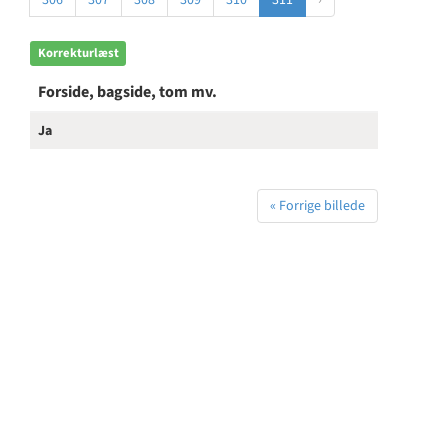
306
307
308
309
310
311
›
Korrekturlæst
Forside, bagside, tom mv.
Ja
« Forrige billede