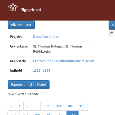
Bliv indtaster
S
Projekt
Dansk Vestindien
Arkivskaber
St. Thomas Byfoged, St. Thomas
Politikontor
Arkivserie
Protokoller over ankommende rejsende
Indhold
1862 - 1864
Rapporter fejl i billedet
(Alle billeder i serien):
‹
1
2
...
302
303
304
305