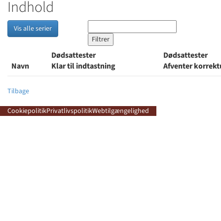
Indhold
Vis alle serier
Dødsattester
Dødsattester
Navn
Klar til indtastning
Afventer korrek
Tilbage
Cookiepolitik
Privatlivspolitik
Webtilgængelighed