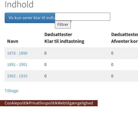
Indhold
Vis kun serier klar til indtastning
Dødsattester
Dødsatteste
Navn
Klar til indtastning
Afventer ko
1876 - 1890
0
0
1891 - 1901
0
0
1902 - 1910
0
0
Tilbage
Cookiepolitik
Privatlivspolitik
Webtilgængelighed