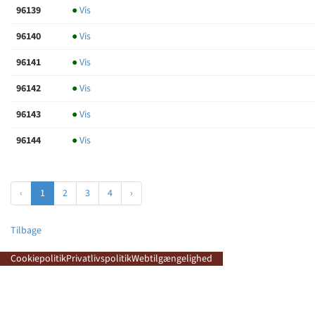
96139
●
Vis
96140
●
Vis
96141
●
Vis
96142
●
Vis
96143
●
Vis
96144
●
Vis
‹
1
2
3
4
›
Tilbage
Cookiepolitik
Privatlivspolitik
Webtilgængelighed