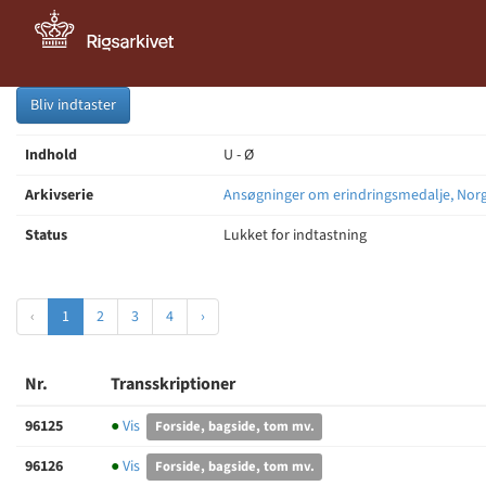
Bliv indtaster
Indhold
U - Ø
Arkivserie
Ansøgninger om erindringsmedalje, Norg
Status
Lukket for indtastning
‹
1
2
3
4
›
Nr.
Transskriptioner
96125
●
Vis
Forside, bagside, tom mv.
96126
●
Vis
Forside, bagside, tom mv.