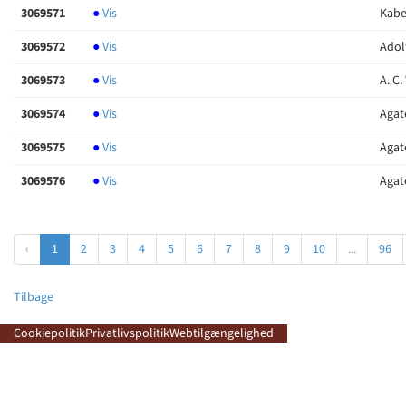
3069571
●
Vis
Kabe
3069572
●
Vis
Adolf
3069573
●
Vis
A. C.
3069574
●
Vis
Agat
3069575
●
Vis
Agat
3069576
●
Vis
Agat
‹
1
2
3
4
5
6
7
8
9
10
...
96
Tilbage
Cookiepolitik
Privatlivspolitik
Webtilgængelighed