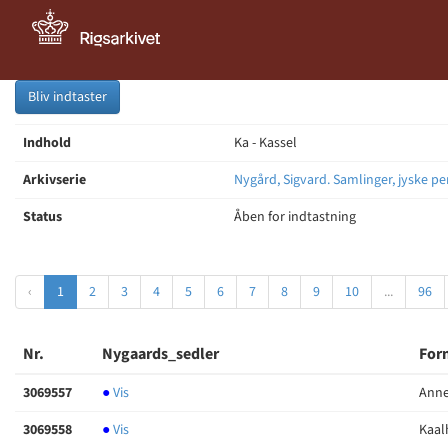
Bliv indtaster
Indhold
Ka - Kassel
Arkivserie
Nygård, Sigvard. Samlinger, jyske pe
Status
Åben for indtastning
‹
1
2
3
4
5
6
7
8
9
10
...
96
Nr.
Nygaards_sedler
For
3069557
●
Vis
Anne
3069558
●
Vis
Kaal