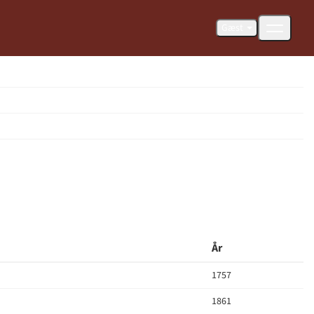
Gæst
År
1757
1861