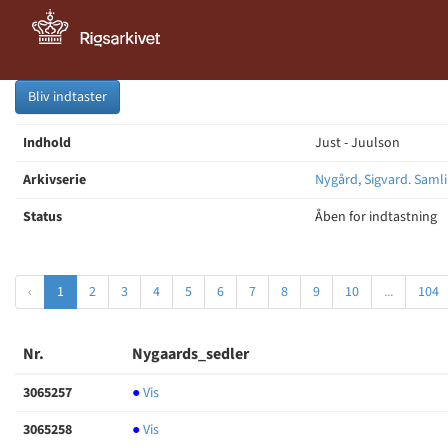
Bliv indtaster
Indhold
Just - Juulson
Arkivserie
Nygård, Sigvard. Samli
Status
Åben for indtastning
‹
1
2
3
4
5
6
7
8
9
10
...
104
Nr.
Nygaards_sedler
3065257
●
Vis
3065258
●
Vis