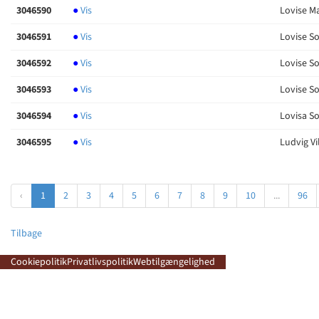
3046590
●
Vis
Lovise M
3046591
●
Vis
Lovise So
3046592
●
Vis
Lovise So
3046593
●
Vis
Lovise So
3046594
●
Vis
Lovisa So
3046595
●
Vis
Ludvig V
‹
1
2
3
4
5
6
7
8
9
10
...
96
Tilbage
Cookiepolitik
Privatlivspolitik
Webtilgængelighed