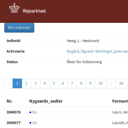
Bliv indtaster
Indhold
Høeg, L - Høstmark
Arkivserie
Nygård, Sigvard. Samlinger, jyske pe
Status
Åben for indtastning
‹
1
2
3
4
5
6
7
8
9
10
...
96
Nr.
Nygaards_sedler
Fornavn
3046576
●
Vis
Laurs Je
3046577
●
Vis
Laurids,