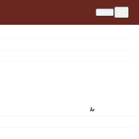
Gæst
År