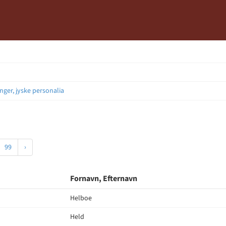
nger, jyske personalia
99
›
Fornavn, Efternavn
Helboe
Held