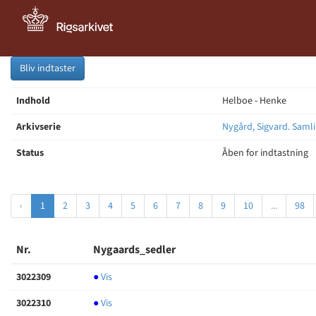
Bliv indtaster
Indhold
Helboe - Henke
Arkivserie
Nygård, Sigvard. Samli
Status
Åben for indtastning
‹
1
2
3
4
5
6
7
8
9
10
...
98
Nr.
Nygaards_sedler
3022309
●
Vis
3022310
●
Vis