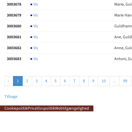
3003678
●
Vis
Marie, Gu
3003679
●
Vis
Marie Han
3003680
●
Vis
Guldham
3003681
●
Vis
Ane, Gul
3003682
●
Vis
Anne, Gu
3003683
●
Vis
Antoni, 
‹
1
2
3
4
5
6
7
8
9
10
...
99
Tilbage
Cookiepolitik
Privatlivspolitik
Webtilgængelighed