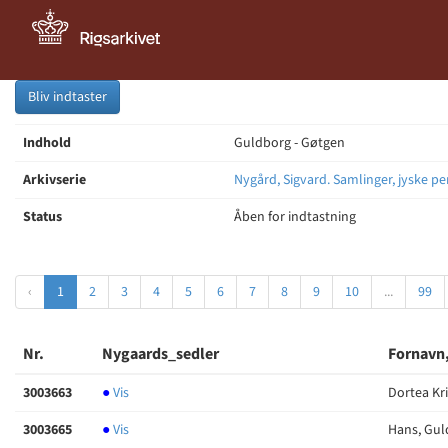
Bliv indtaster
Indhold
Guldborg - Gøtgen
Arkivserie
Nygård, Sigvard. Samlinger, jyske pe
Status
Åben for indtastning
‹
1
2
3
4
5
6
7
8
9
10
...
99
Nr.
Nygaards_sedler
Fornavn,
3003663
●
Vis
Dortea Kr
3003665
●
Vis
Hans, Gu