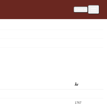
Gæst
År
1767