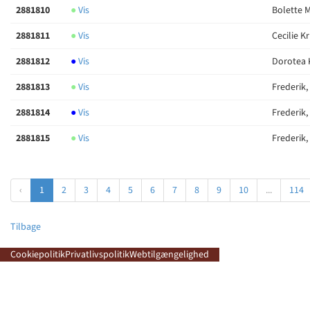
2881810
●
Vis
Bolette 
2881811
●
Vis
Cecilie K
2881812
●
Vis
Dorotea 
2881813
●
Vis
Frederik
2881814
●
Vis
Frederik
2881815
●
Vis
Frederik
‹
1
2
3
4
5
6
7
8
9
10
...
114
Tilbage
Cookiepolitik
Privatlivspolitik
Webtilgængelighed