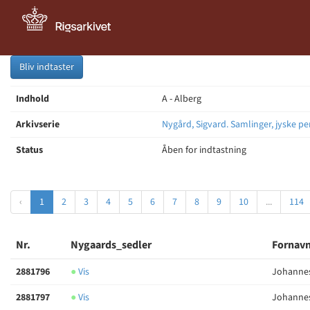
Bliv indtaster
Indhold
A - Alberg
Arkivserie
Nygård, Sigvard. Samlinger, jyske pe
Status
Åben for indtastning
‹
1
2
3
4
5
6
7
8
9
10
...
114
Nr.
Nygaards_sedler
Fornavn
2881796
●
Vis
Johannes
2881797
●
Vis
Johannes