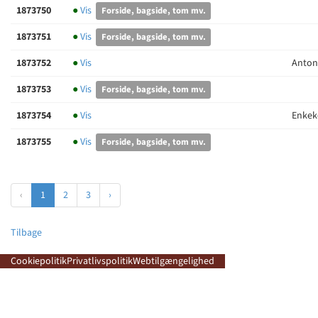
1873750
●
Vis
Forside, bagside, tom mv.
1873751
●
Vis
Forside, bagside, tom mv.
1873752
●
Vis
Anton
1873753
●
Vis
Forside, bagside, tom mv.
1873754
●
Vis
Enkek
1873755
●
Vis
Forside, bagside, tom mv.
‹
1
2
3
›
Tilbage
Cookiepolitik
Privatlivspolitik
Webtilgængelighed