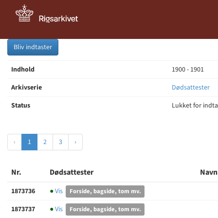
Bliv indtaster
Indhold
1900 - 1901
Arkivserie
Dødsattester
Status
Lukket for indt
‹
1
2
3
›
Nr.
Dødsattester
Navn
1873736
●
Vis
Forside, bagside, tom mv.
1873737
●
Vis
Forside, bagside, tom mv.