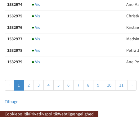
1532974
●
Vis
Ane Ma
1532975
●
Vis
Christi
1532976
●
Vis
Kirstin
1532977
●
Vis
Madsin
1532978
●
Vis
Petra J
1532979
●
Vis
Ane Pe
‹
1
2
3
4
5
6
7
8
9
10
11
›
Tilbage
Cookiepolitik
Privatlivspolitik
Webtilgængelighed