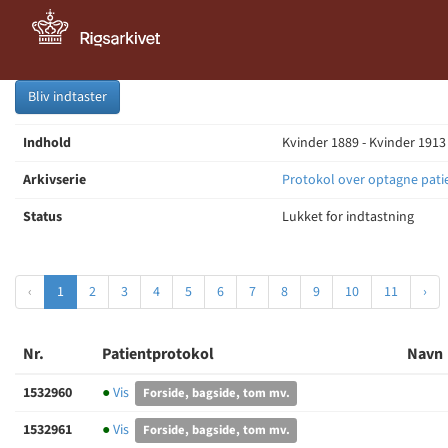
Bliv indtaster
Indhold
Kvinder 1889 - Kvinder 1913
Arkivserie
Protokol over optagne pati
Status
Lukket for indtastning
‹
1
2
3
4
5
6
7
8
9
10
11
›
Nr.
Patientprotokol
Navn
1532960
●
Vis
Forside, bagside, tom mv.
1532961
●
Vis
Forside, bagside, tom mv.