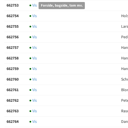
662753
●
Vis
Forside, bagside, tom mv.
662754
●
Vis
Hols
662755
●
Vis
Lars
662756
●
Vis
Pede
662757
●
Vis
Hans
662758
●
Vis
Hans
662759
●
Vis
Hans
662760
●
Vis
Schm
662761
●
Vis
Blo
662762
●
Vis
Pete
662763
●
Vis
Ras
662764
●
Vis
Dani