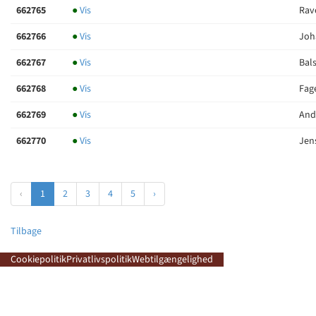
662765
●
Vis
Rave
662766
●
Vis
Joha
662767
●
Vis
Bals
662768
●
Vis
Fag
662769
●
Vis
Ande
662770
●
Vis
Jens
‹
1
2
3
4
5
›
Tilbage
Cookiepolitik
Privatlivspolitik
Webtilgængelighed