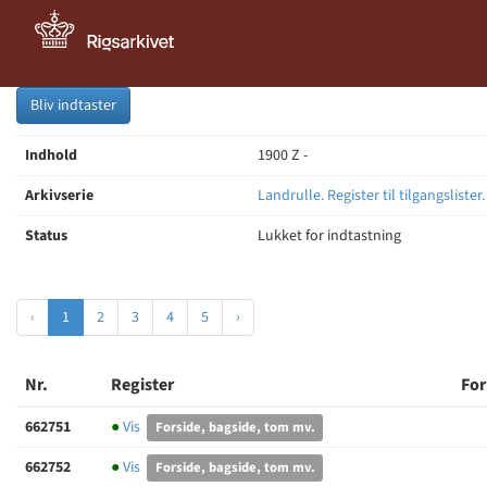
Bliv indtaster
Indhold
1900 Z -
Arkivserie
Landrulle. Register til tilgangslister
Status
Lukket for indtastning
‹
1
2
3
4
5
›
Nr.
Register
For
662751
●
Vis
Forside, bagside, tom mv.
662752
●
Vis
Forside, bagside, tom mv.