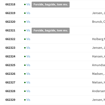
662318
●
Vis
Forside, bagside, tom mv.
662319
●
Vis
Jensen, 
662320
●
Vis
Brunck, C
662321
●
Vis
Forside, bagside, tom mv.
662322
●
Vis
Holberg 
662323
●
Vis
Jensen, J
662324
●
Vis
Hansen, A
662325
●
Vis
Amundsen
662326
●
Vis
Madsen, J
662327
●
Vis
Nielsen, 
662328
●
Vis
Andersen,
662329
●
Vis
Jensen, N