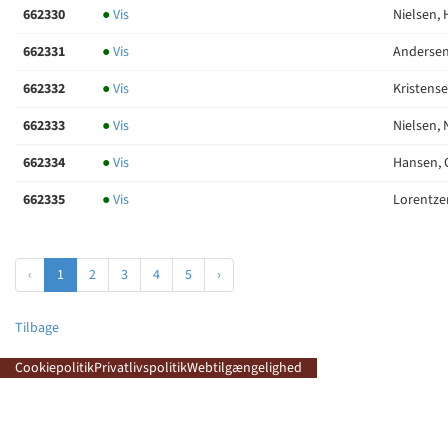
662330
●
Vis
Nielsen, 
662331
●
Vis
Andersen,
662332
●
Vis
Kristense
662333
●
Vis
Nielsen, 
662334
●
Vis
Hansen, C
662335
●
Vis
Lorentzen
‹
1
2
3
4
5
›
Tilbage
Cookiepolitik
Privatlivspolitik
Webtilgængelighed