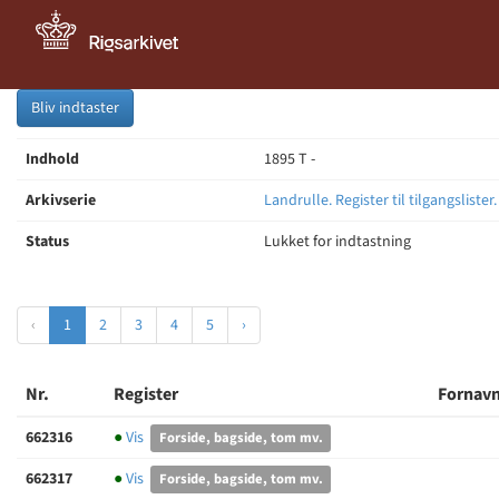
Bliv indtaster
Indhold
1895 T -
Arkivserie
Landrulle. Register til tilgangslister
Status
Lukket for indtastning
‹
1
2
3
4
5
›
Nr.
Register
Fornavn
662316
●
Vis
Forside, bagside, tom mv.
662317
●
Vis
Forside, bagside, tom mv.