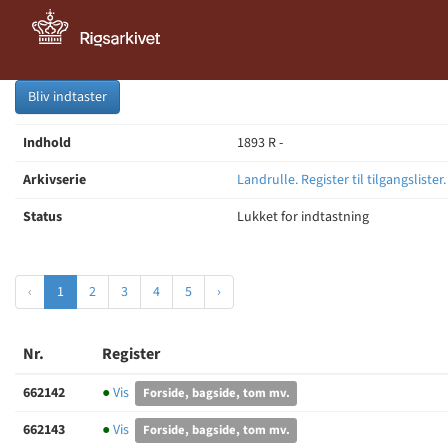
Bliv indtaster
Indhold
1893 R -
Arkivserie
Landrulle. Register til tilgangslister
Status
Lukket for indtastning
‹
1
2
3
4
5
›
Nr.
Register
662142
●
Vis
Forside, bagside, tom mv.
662143
●
Vis
Forside, bagside, tom mv.