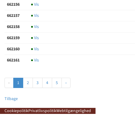
662156
●
Vis
662157
●
Vis
662158
●
Vis
662159
●
Vis
662160
●
Vis
662161
●
Vis
‹
1
2
3
4
5
›
Tilbage
Cookiepolitik
Privatlivspolitik
Webtilgængelighed