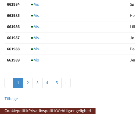
661984
●
Vis
Sø
661985
●
Vis
He
661986
●
Vis
Li
661987
●
Vis
Jø
661988
●
Vis
Pe
661989
●
Vis
Je
‹
1
2
3
4
5
›
Tilbage
Cookiepolitik
Privatlivspolitik
Webtilgængelighed