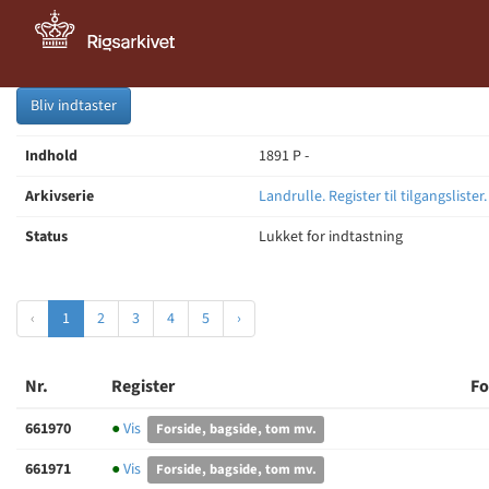
Bliv indtaster
Indhold
1891 P -
Arkivserie
Landrulle. Register til tilgangslister
Status
Lukket for indtastning
‹
1
2
3
4
5
›
Nr.
Register
Fo
661970
●
Vis
Forside, bagside, tom mv.
661971
●
Vis
Forside, bagside, tom mv.