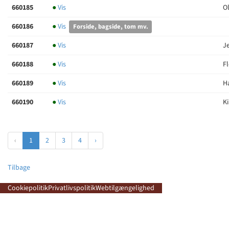
660185
●
Vis
O
660186
●
Vis
Forside, bagside, tom mv.
660187
●
Vis
Je
660188
●
Vis
Fl
660189
●
Vis
Ha
660190
●
Vis
Ki
‹
1
2
3
4
›
Tilbage
Cookiepolitik
Privatlivspolitik
Webtilgængelighed