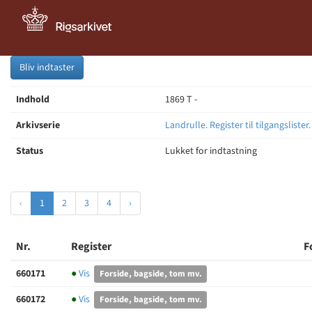
Bliv indtaster
Indhold
1869 T -
Arkivserie
Landrulle. Register til tilgangslister
Status
Lukket for indtastning
‹
1
2
3
4
›
Nr.
Register
F
660171
●
Vis
Forside, bagside, tom mv.
660172
●
Vis
Forside, bagside, tom mv.