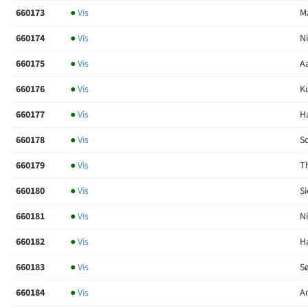
660173
●
Vis
M
660174
●
Vis
Ni
660175
●
Vis
Aa
660176
●
Vis
K
660177
●
Vis
Ha
660178
●
Vis
Sc
660179
●
Vis
T
660180
●
Vis
Si
660181
●
Vis
Ni
660182
●
Vis
H
660183
●
Vis
Sø
660184
●
Vis
An