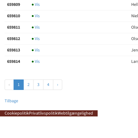
659809
●
Vis
Hel
659810
●
Vis
Nie
659811
●
Vis
Ols
659812
●
Vis
Ols
659813
●
Vis
Jen
659814
●
Vis
Lars
‹
1
2
3
4
›
Tilbage
Cookiepolitik
Privatlivspolitik
Webtilgængelighed