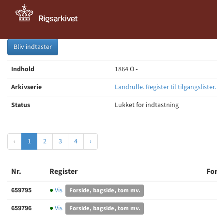
Bliv indtaster
Indhold
1864 O -
Arkivserie
Landrulle. Register til tilgangslister
Status
Lukket for indtastning
‹
1
2
3
4
›
Nr.
Register
Fo
659795
●
Vis
Forside, bagside, tom mv.
659796
●
Vis
Forside, bagside, tom mv.