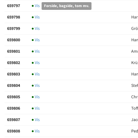
659797
●
Vis
Forside, bagside, tom mv.
659798
●
Vis
Har
659799
●
Vis
Grö
659800
●
Vis
Han
659801
●
Vis
Amm
659802
●
Vis
Krü
659803
●
Vis
Han
659804
●
Vis
Ste
659805
●
Vis
Chr
659806
●
Vis
Tof
659807
●
Vis
Jac
659808
●
Vis
Ped