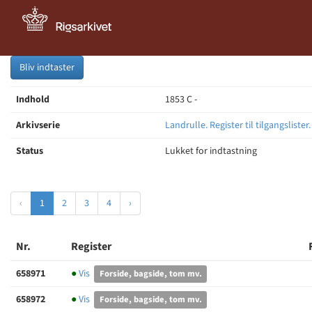
Bliv indtaster
Indhold
1853 C -
Arkivserie
Landrulle. Register til tilgangslister
Status
Lukket for indtastning
‹
1
2
3
4
›
Nr.
Register
658971
●
Vis
Forside, bagside, tom mv.
658972
●
Vis
Forside, bagside, tom mv.