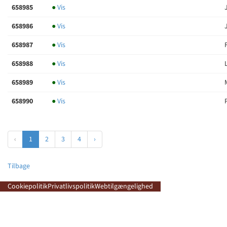
658985
●
Vis
658986
●
Vis
658987
●
Vis
658988
●
Vis
658989
●
Vis
658990
●
Vis
‹
1
2
3
4
›
Tilbage
Cookiepolitik
Privatlivspolitik
Webtilgængelighed