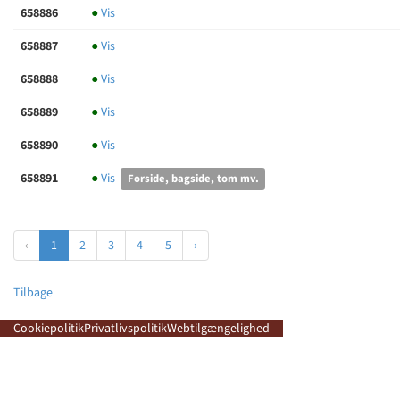
658886
●
Vis
658887
●
Vis
658888
●
Vis
658889
●
Vis
658890
●
Vis
658891
●
Vis
Forside, bagside, tom mv.
‹
1
2
3
4
5
›
Tilbage
Cookiepolitik
Privatlivspolitik
Webtilgængelighed