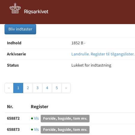
Bliv indtaster
Indhold
1852 B -
Arkivserie
Landrulle. Register til tilgangslister
Status
Lukket for indtastning
‹
1
2
3
4
5
›
Nr.
Register
658872
●
Vis
Forside, bagside, tom mv.
658873
●
Vis
Forside, bagside, tom mv.