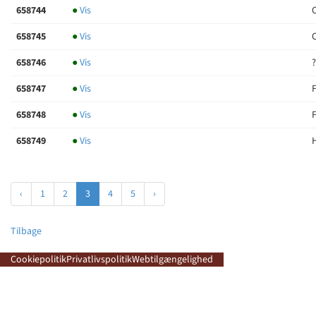
658744
●
Vis
658745
●
Vis
C
658746
●
Vis
?
658747
●
Vis
F
658748
●
Vis
F
658749
●
Vis
‹
1
2
3
4
5
›
Tilbage
Cookiepolitik
Privatlivspolitik
Webtilgængelighed