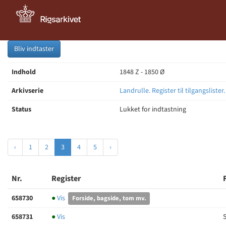
Bliv indtaster
Indhold
1848 Z - 1850 Ø
Arkivserie
Landrulle. Register til tilgangslister
Status
Lukket for indtastning
‹
1
2
3
4
5
›
Nr.
Register
658730
●
Vis
Forside, bagside, tom mv.
658731
●
Vis
S