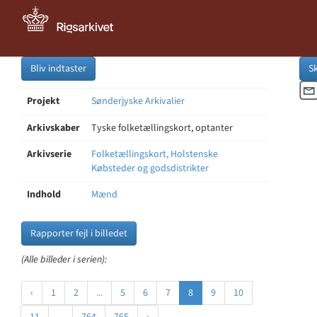
Bliv indtaster
S
Projekt
Sønderjyske Arkivalier
Arkivskaber
Tyske folketællingskort, optanter
Arkivserie
Folketællingskort, Holstenske
Købsteder og godsdistrikter
Indhold
Mænd
Rapporter fejl i billedet
(Alle billeder i serien):
‹
1
2
...
5
6
7
8
9
10