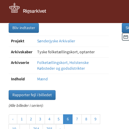
Bliv indtaster
S
Projekt
Sønderjyske Arkivalier
Arkivskaber
Tyske folketællingskort, optanter
Arkivserie
Folketællingskort, Holstenske
Købsteder og godsdistrikter
Indhold
Mænd
Rapporter fejl i billedet
(Alle billeder i serien):
‹
1
2
3
4
5
6
7
8
9