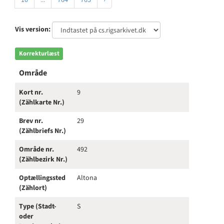
10
...
764
765
›
Vis version:
Korrekturlæst
Område
Kort nr.
9
(Zählkarte Nr.)
Brev nr.
29
(Zählbriefs Nr.)
Område nr.
492
(Zählbezirk Nr.)
Optællingssted
Altona
(Zählort)
Type (Stadt-
S
oder