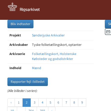
Bliv indtaster
S
Projekt
Sønderjyske Arkivalier
Arkivskaber
Tyske folketællingskort, optanter
Arkivserie
Folketællingskort, Holstenske
Købsteder og godsdistrikter
Indhold
Mænd
Rapporter fejl i billedet
(Alle billeder i serien):
‹
1
2
3
4
5
6
7
8
9