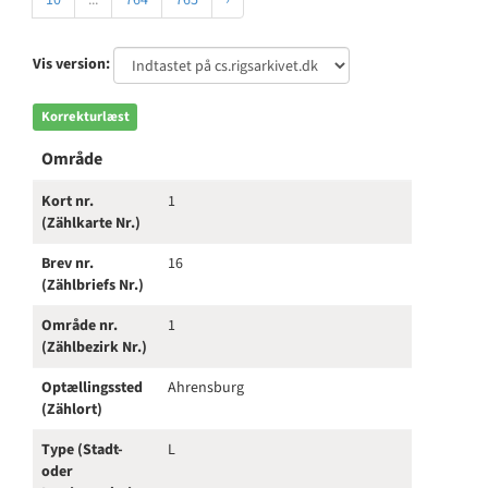
10
...
764
765
›
Vis version:
Korrekturlæst
Område
Kort nr.
1
(Zählkarte Nr.)
Brev nr.
16
(Zählbriefs Nr.)
Område nr.
1
(Zählbezirk Nr.)
Optællingssted
Ahrensburg
(Zählort)
Type (Stadt-
L
oder