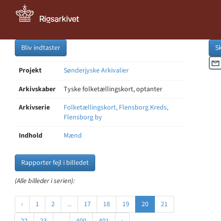
Bliv indtaster
S
Projekt
Sønderjyske Arkivalier
Arkivskaber
Tyske folketællingskort, optanter
Arkivserie
Folketællingskort, Flensborg Kreds,
Flensborg by
Indhold
Mænd
Rapporter fejl i billedet
(Alle billeder i serien):
‹
1
2
...
17
18
19
20
21