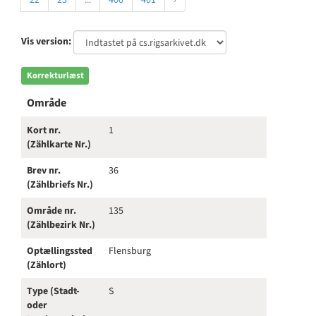
22
23
...
400
401
›
Vis version:
Korrekturlæst
Område
Kort nr.
1
(Zählkarte Nr.)
Brev nr.
36
(Zählbriefs Nr.)
Område nr.
135
(Zählbezirk Nr.)
Optællingssted
Flensburg
(Zählort)
Type (Stadt-
S
oder