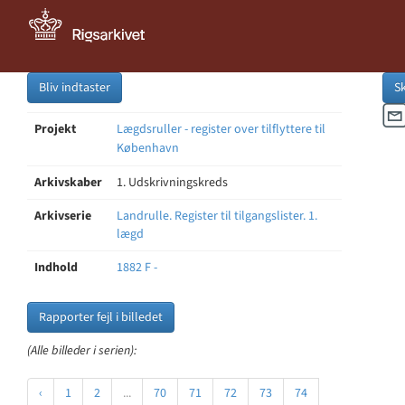
Bliv indtaster
S
Projekt
Lægdsruller - register over tilflyttere til
København
Arkivskaber
1. Udskrivningskreds
Arkivserie
Landrulle. Register til tilgangslister. 1.
lægd
Indhold
1882 F -
Rapporter fejl i billedet
(Alle billeder i serien):
‹
1
2
...
70
71
72
73
74