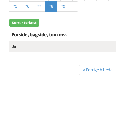
75
76
77
78
79
›
Korrekturlæst
Forside, bagside, tom mv.
Ja
« Forrige billede